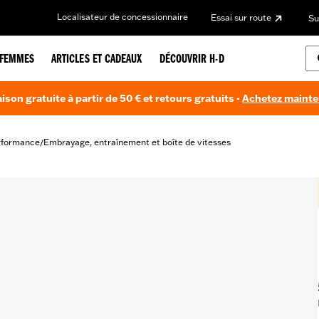
Localisateur de concessionnaire
Essai sur route
Su
FEMMES
ARTICLES ET CADEAUX
DÉCOUVRIR H-D
aison gratuite à partir de 50 € et retours gratuits -
Achetez maint
rformance
Embrayage, entraînement et boîte de vitesses
/