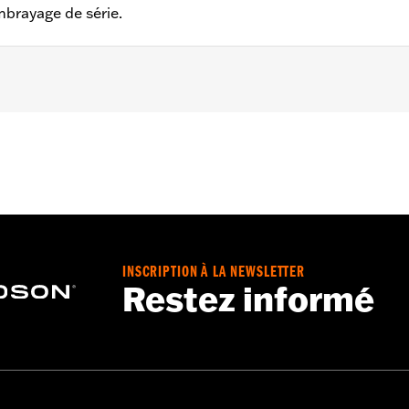
mbrayage de série.
am de 1999 à 2017 et modèles à moteur Evolution® 1340 de
SE de 2016 à 2017 ou CVO™ Touring de 2013 à 2016 équi
 2015 à 2016, Touring et Trike de 2014 à 2016 équipés d'u
uniquement
mes aux normes de 50 États aux USA. Conforme aux normes 
INSCRIPTION À LA NEWSLETTER
s, y compris ceux qui sont équipés de contrôles de pollution
Restez informé