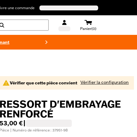
ivre une commande
Panier(0)
enant
Maillots 
Vérifier la configuration
Vérifier que cette pièce convient
RESSORT D'EMBRAYAGE
RENFORCÉ
53,00 €
|
Pièce | Numéro de référence : 37951-98