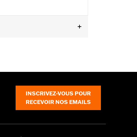
 1998 à 1999. Incompatible avec les
pés d'un embrayage à commande
n kit d'embrayage A&S
EPA pour la vente et l'utilisation
. Consulter le catalogue des Pièces &
INSCRIVEZ-VOUS POUR
RECEVOIR NOS EMAILS