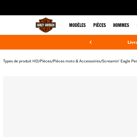
web accessibility
MODÈLES
PIÈCES
HOMMES
Livr
Types de produit HD
Pièces
Pièces moto & Accessoires
Screamin’ Eagle Pe
/
/
/