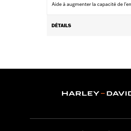
Aide à augmenter la capacité de l'e
DÉTAILS
Convient aux modèles à moteur Twin C
modèles FXDLS, FLSS, FLSTFBS et FX
hydraulique, ou FLHTCUL et FLHTKL de
Screamin' Eagle P/N 37000026.
Vendu à l'unité:
Chaque
Dans la boîte:
Ressort d'embrayage 
Produits Screamin’ Eagle® confor
sur tous les véhicules applicable