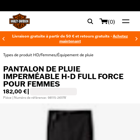
web accessibility
(0)
Livraison gratuite à partir de 50 € et retours gratuits -
Achetez
maintenant
Types de produit HD
Femmes
Équipement de pluie
/
/
PANTALON DE PLUIE
IMPERMÉABLE H-D FULL FORCE
POUR FEMMES
182,00 €
|
Pièce | Numéro de référence : 98115-26VW