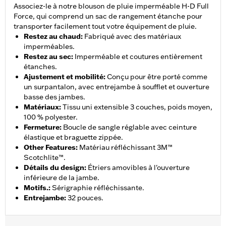
Associez-le à notre blouson de pluie imperméable H-D Full
Force, qui comprend un sac de rangement étanche pour
transporter facilement tout votre équipement de pluie.
Restez au chaud
:
Fabriqué avec des matériaux
imperméables.
Restez au sec
:
Imperméable et coutures entièrement
étanches.
Ajustement et mobilité
:
Conçu pour être porté comme
un surpantalon, avec entrejambe à soufflet et ouverture
basse des jambes.
Matériaux
:
Tissu uni extensible 3 couches, poids moyen,
100 % polyester.
Fermeture
:
Boucle de sangle réglable avec ceinture
élastique et braguette zippée.
Other Features
:
Matériau réfléchissant 3M™
Scotchlite™.
Détails du design
:
Étriers amovibles à l'ouverture
inférieure de la jambe.
Motifs.
:
Sérigraphie réfléchissante.
Entrejambe
:
32 pouces.