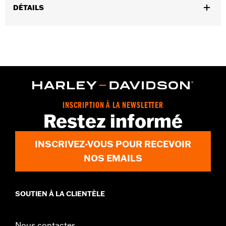
DÉTAILS
Sexe:
Femmes
,
Caractéristiques fonctionnelles:
Imperméable à l’eau
Coutures
,
scellées
Réfléchissant
GARANTIE:
Garantie limitée de 2 ans – Rendez-vous sur
www.h-
d.com/warranty
pour plus de détails
Origine:
Importé
INSCRIPTION À LA NEWSLETTER
Restez informé
INSCRIVEZ-VOUS POUR RECEVOIR
NOS EMAILS
SOUTIEN À LA CLIENTÈLE
Nous contacter