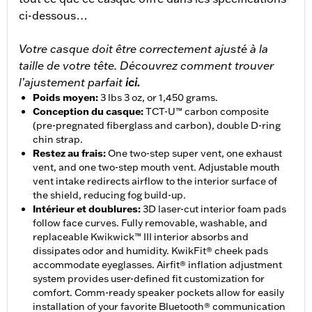
ci-dessous…
Votre casque doit être correctement ajusté à la
taille de votre tête. Découvrez comment trouver
l’ajustement parfait
ici.
Poids moyen
:
3 lbs 3 oz, or 1,450 grams.
Conception du casque
:
TCT-U™ carbon composite
(pre-pregnated fiberglass and carbon), double D-ring
chin strap.
Restez au frais
:
One two-step super vent, one exhaust
vent, and one two-step mouth vent. Adjustable mouth
vent intake redirects airflow to the interior surface of
the shield, reducing fog build-up.
Intérieur et doublures
:
3D laser-cut interior foam pads
follow face curves. Fully removable, washable, and
replaceable Kwikwick™ III interior absorbs and
dissipates odor and humidity. KwikFit® cheek pads
accommodate eyeglasses. Airfit® inflation adjustment
system provides user-defined fit customization for
comfort. Comm-ready speaker pockets allow for easily
installation of your favorite Bluetooth® communication