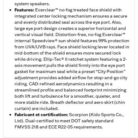
system speakers.
Features
:
Everclear™ no-fog treated face shield with
integrated center locking mechanism ensures a secure
and evenly distributed seal across the eye port. Also,
large eye port design creates a superior horizontal and
vertical visual field. Distortion-free, no-fog Everclear™
internal Speedview® sun shield features 99% protection
from UVA/UVB rays. Face shield locking lever located in
mid-bottom of the shield ensures more secured lock
while driving. Ellip-Tec® II ratchet system featuring a 2-
axis movement pulls the shield firmly into the eye port
gasket for maximum seal while a preset “City Position”
adjustment provides added airflow for stop-and-go city
riding. CAD-refined aerodynamics resulting in a
streamlined profile and balanced footprint minimizing
both lift and turbulence for a smoother, quieter, and
more stable ride. Breath deflector and aero skirt (chin
curtain) are included.
Fabricant et certification
:
Scorpion (Kido Sports Co.,
Ltd). Dual-certified to meet DOT safety standard
FMVSS 218 and ECE R22-05 requirements.