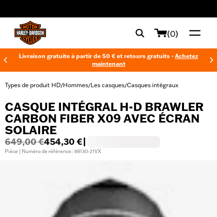
web accessibility
(0)
Livraison gratuite à partir de 50 € et retours gratuits -
Achetez
maintenant
Types de produit HD
Hommes
Les casques
Casques intégraux
/
/
/
CASQUE INTÉGRAL H-D BRAWLER
CARBON FIBER X09 AVEC ÉCRAN
SOLAIRE
649,00 €
454,30 €
|
Pièce | Numéro de référence : 98130-21VX