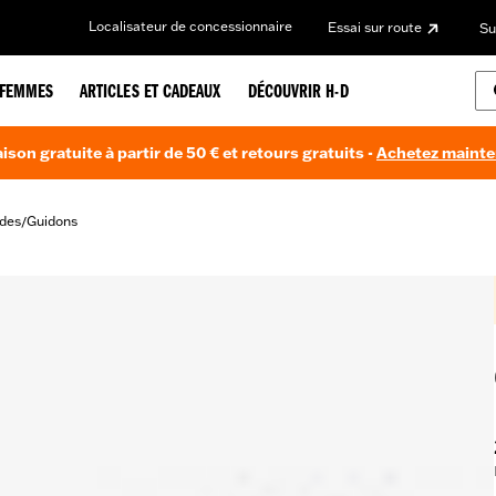
Localisateur de concessionnaire
Essai sur route
Su
FEMMES
ARTICLES ET CADEAUX
DÉCOUVRIR H-D
aison gratuite à partir de 50 € et retours gratuits -
Achetez maint
des
Guidons
/