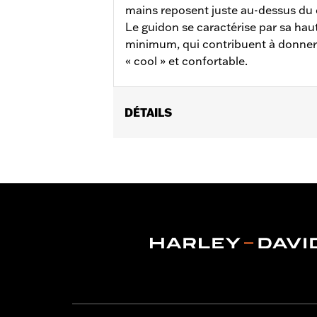
mains reposent juste au-dessus du 
Le guidon se caractérise par sa haut
minimum, qui contribuent à donner un
« cool » et confortable.
DÉTAILS
Convient aux modèles Electra Glide®,
à 2024 et Trike de 2009 à 2023 (sauf
l'achat séparé de pièces supplémentai
nécessitent l'achat séparé de rétrov
chauffantes d'origine ou aux poignée
Instructions d’installation
Harley-Davidson Handlebar Install
Largeur de base:
16.0
Unité de mesure de largeur de base
Moletage centre à centre:
3.5
Moletage centre à centre:
Pouces