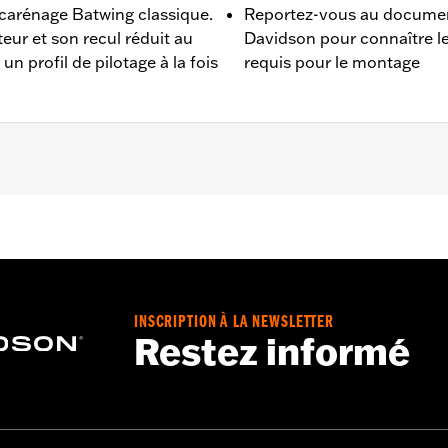
carénage Batwing classique.
Reportez-vous au document
eur et son recul réduit au
Davidson pour connaître 
 profil de pilotage à la fois
requis pour le montage
 Street Glide® (sauf FLHX de 2023 et 2024), Ultra Limited™
 FLRT) compatibles ABS. Ne convient pas aux modèles CVO™
res pour le montage. Les modèles Street Glide équipés de 
iseurs montés sur le guidon et de bouchons de carénage. Ne
s chauffantes caoutchouc noir en accessoire réf. 56100034.
INSCRIPTION À LA NEWSLETTER
Restez informé
ation Requirements
:
Pouces