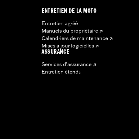
ENTRETIEN DE LA MOTO
stallation supplémentaires
tériau:
Pouces
Entretien agréé
Manuels du propriétaire
Calendriers de maintenance
Mises à jour logicielles
ASSURANCE
Services d’assurance
Pouces
Entretien étendu
uces
ns et rehausseurs peut nécessiter le changement des câble
n sur certains modèles. La hauteur du guidon est réglementé
assurer que votre moto est conforme à la réglementation en 