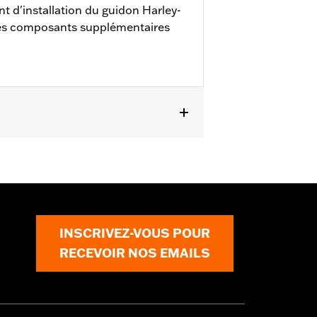
 d'installation du guidon Harley-
les composants supplémentaires
 (sauf FLHTK de 2010 à 2013) de 2009
. Tous les modèles nécessitent
rétroviseurs montés sur le carénage
 convient pas aux poignées
INSCRIVEZ-VOUS POUR
RECEVOIR NOS EMAILS