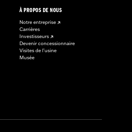
À PROPOS DE NOUS
Notre entreprise
Carrières
Investisseurs
Devenir concessionnaire
Visites de l’usine
Musée
s d’embrayage et/ou d'accélérateur
e dans de nombreux pays. Vérifiez la
vigueur.