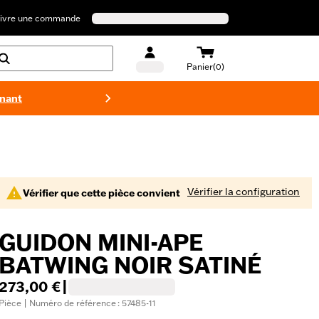
ivre une commande
Panier(0)
enant
Maillots 
Vérifier la configuration
Vérifier que cette pièce convient
GUIDON MINI-APE
BATWING NOIR SATINÉ
273,00 €
|
Pièce | Numéro de référence : 57485-11