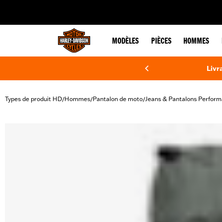
web accessibility
MODÈLES
PIÈCES
HOMMES
Livr
Types de produit HD
Hommes
Pantalon de moto
Jeans & Pantalons Perfor
/
/
/