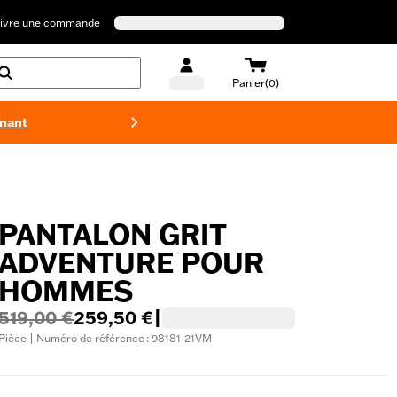
ivre une commande
Panier(0)
enant
Maillots 
PANTALON GRIT
ADVENTURE POUR
HOMMES
519,00 €
259,50 €
|
Pièce | Numéro de référence : 98181-21VM