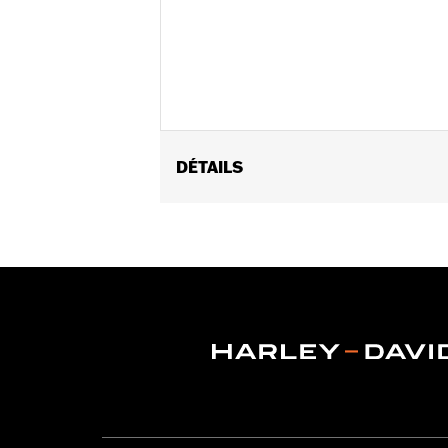
DÉTAILS
Sexe:
Hommes
Caractéristiques fonctionnelles:
Ve
Imperméable à l’eau:
Oui
GARANTIE:
Garantie limitée de trois
Pant Style:
Traditional
Shop To Be:
Cool
,
Dry
,
Warm
Material:
Polyester
Origine:
Importé.