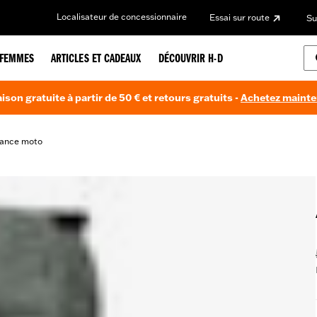
Localisateur de concessionnaire
Essai sur route
Su
FEMMES
ARTICLES ET CADEAUX
DÉCOUVRIR H-D
aison gratuite à partir de 50 € et retours gratuits -
Achetez maint
mance moto