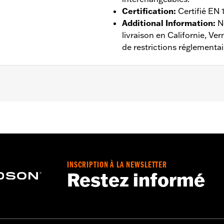
Certification
:
Certifié EN
Additional Information
:
N
livraison en Californie, V
de restrictions réglementai
ntilé
,
Doublure amovible
,
Imperméable à l’eau
,
Coupe-vent
 ans - Rendez-vous sur
www.h-d.com/warranty
pour plus de d
INSCRIPTION À LA NEWSLETTER
Restez informé