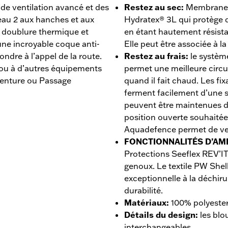
e ventilation avancé et des
Restez au sec
:
Membrane 
eau 2 aux hanches et aux
Hydratex® 3L qui protège de
e doublure thermique et
en étant hautement résistan
ne incroyable coque anti-
Elle peut être associée à l
ondre à l’appel de la route.
Restez au frais
:
le systèm
 ou à d’autres équipements
permet une meilleure circul
venture ou Passage
quand il fait chaud. Les fi
ferment facilement d’une 
peuvent être maintenues d
position ouverte souhaitée
Aquadefence permet de ven
FONCTIONNALITÉS D’AM
Protections Seeflex REV’I
genoux. Le textile PW Shel
exceptionnelle à la déchiru
durabilité.
Matériaux
:
100% polyester
Détails du design
:
les blo
interchangeables.