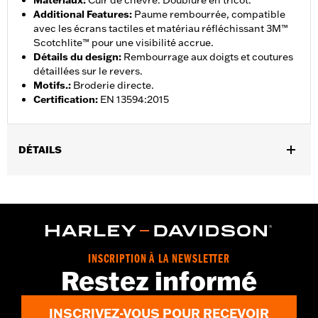
Matériaux
:
Cuir de chèvre. Doublure en tricot.
Additional Features
:
Paume rembourrée, compatible
avec les écrans tactiles et matériau réfléchissant 3M™
Scotchlite™ pour une visibilité accrue.
Détails du design
:
Rembourrage aux doigts et coutures
détaillées sur le revers.
Motifs.
:
Broderie directe.
Certification
:
EN 13594:2015
DÉTAILS
Sexe:
Hommes
Caractéristiques fonctionnelles:
Compatible avec les écrans
,
,
tactiles.
Réfléchissant
Doigts pré-courbés
GARANTIE:
Garantie limitée de 2 ans - Rendez-vous sur
www.h-
d.com/warranty
pour plus de détails
INSCRIPTION À LA NEWSLETTER
Origine:
Importé
Restez informé
INSCRIVEZ-VOUS POUR RECEVOIR