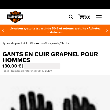
web accessibility
(0)
Livraison gratuite à partir de 50 € et retours gratuits -
Achetez
maintenant
Types de produit HD
Hommes
Les gants
Gants
/
/
/
GANTS EN CUIR GRAPNEL POUR
HOMMES
130,00 €
|
Pièce | Numéro de référence : 98147-22EM