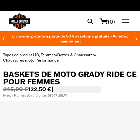
web accessibility
(0)
Livraison gratuite à partir de 50 € et retours gratuits -
Achetez
maintenant
Types de produit HD
Femmes
Bottes & Chaussures
/
/
/
Chaussures moto Performance
BASKETS DE MOTO GRADY RIDE CE
POUR FEMMES
245,00 €
122,50 €
|
Pièce | Numéro de référence : 98647-25EW