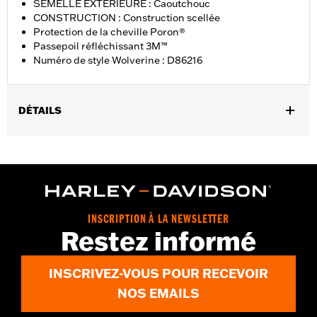
SEMELLE EXTÉRIEURE : Caoutchouc
CONSTRUCTION : Construction scellée
Protection de la cheville Poron®
Passepoil réfléchissant 3M™
Numéro de style Wolverine : D86216
DÉTAILS
Sexe:
Femmes
GARANTIE:
Garantie du fabricant international Wolverine -
Rendez-vous sur
www.h-d.com/warranty
pour plus de détails
Origine:
Importé
Dimension Description:
HAUTEUR DE TIGE : 5.25” / HAUTEUR
INSCRIPTION À LA NEWSLETTER
DE TALON 1”
Restez informé
INSCRIVEZ-VOUS POUR RECEVOIR
NOS EMAILS