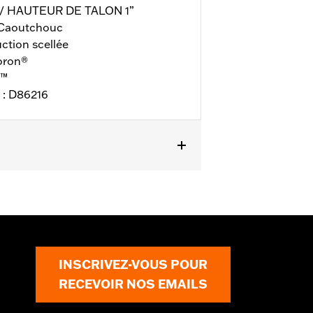
 / HAUTEUR DE TALON 1”
Caoutchouc
tion scellée
Poron®
M™
 : D86216
nty
pour plus de détails
INSCRIVEZ-VOUS POUR
RECEVOIR NOS EMAILS