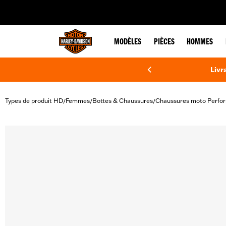
web accessibility
MODÈLES
PIÈCES
HOMMES
Livr
Types de produit HD
Femmes
Bottes & Chaussures
Chaussures moto Perfo
/
/
/