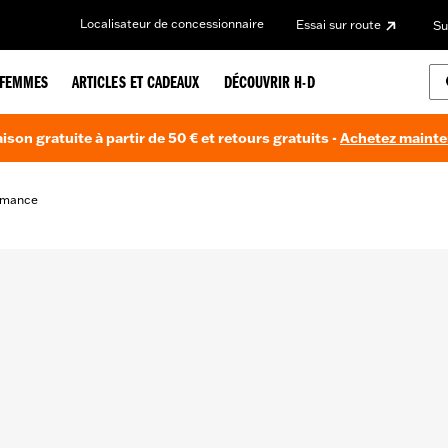
Localisateur de concessionnaire
Essai sur route
Su
FEMMES
ARTICLES ET CADEAUX
DÉCOUVRIR H-D
aison gratuite à partir de 50 € et retours gratuits -
Achetez maint
rmance