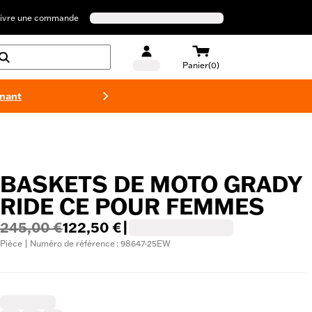
ivre une commande
Panier(0)
enant
Maillots 
BASKETS DE MOTO GRADY
RIDE CE POUR FEMMES
245,00 €
122,50 €
|
Pièce | Numéro de référence : 98647-25EW