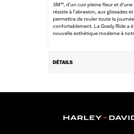
3M™, d’un cuir pleine fleur et d’un
résiste à l’abrasion, aux glissades e
permettra de rouler toute la journée 
confortablement. La Grady Ride a 
nouvelle esthétique moderne à notr
DÉTAILS
Sexe:
Femmes
GARANTIE:
Garantie du fabricant int
Origine:
Importé
Dimension Description:
HAUTEUR DE