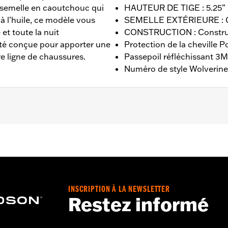
e semelle en caoutchouc qui
HAUTEUR DE TIGE : 5.25”
t à l’huile, ce modèle vous
SEMELLE EXTÉRIEURE : 
et toute la nuit
CONSTRUCTION : Construc
été conçue pour apporter une
Protection de la cheville 
e ligne de chaussures.
Passepoil réfléchissant 3
Numéro de style Wolverine
ernational Wolverine - Rendez-vous sur
www.h-d.com/warra
 TIGE : 5.25” / HAUTEUR DE TALON 1”
INSCRIPTION À LA NEWSLETTER
Restez informé