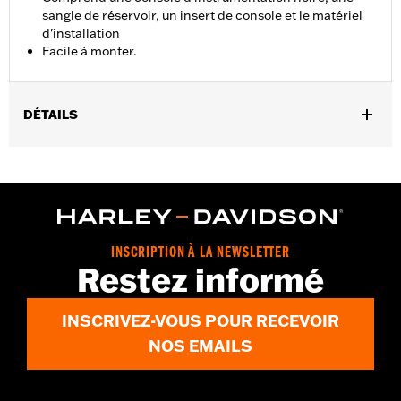
sangle de réservoir, un insert de console et le matériel
d'installation
Facile à monter.
DÉTAILS
Convient aux modèles FLFB et FLFBS à partir de 2018, et aux
modèles FLSB et FLSTFI à partir de 2025.
Instructions d’installation
Vendu à l'unité:
Chaque
Dans la boîte:
Console d'instrumentation noire, sangle de
INSCRIPTION À LA NEWSLETTER
réservoir, insert de console et matériel d'installation
Restez informé
INSCRIVEZ-VOUS POUR RECEVOIR
NOS EMAILS