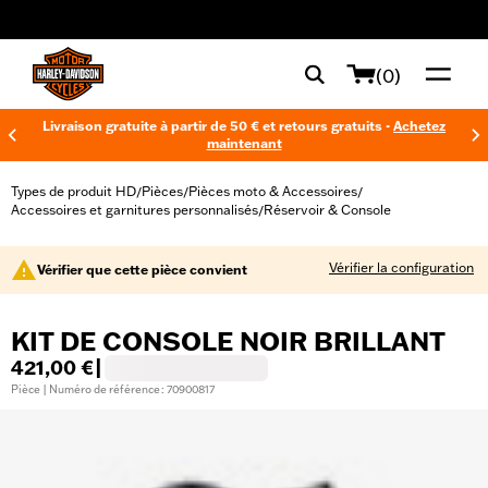
web accessibility
(0)
Livraison gratuite à partir de 50 € et retours gratuits -
Achetez
maintenant
Types de produit HD
Pièces
Pièces moto & Accessoires
/
/
/
Accessoires et garnitures personnalisés
Réservoir & Console
/
Vérifier la configuration
Vérifier que cette pièce convient
KIT DE CONSOLE NOIR BRILLANT
421,00 €
|
Pièce | Numéro de référence : 70900817