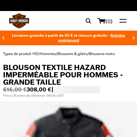
web accessibility
(0)
Livraison gratuite à partir de 50 € et retours gratuits -
Achetez
maintenant
Types de produit HD
Hommes
Blousons & gilets
Blousons moto
/
/
/
BLOUSON TEXTILE HAZARD
IMPERMÉABLE POUR HOMMES -
GRANDE TAILLE
616,00 €
308,00 €
|
Pièce | Numéro de référence : 98126-22ET