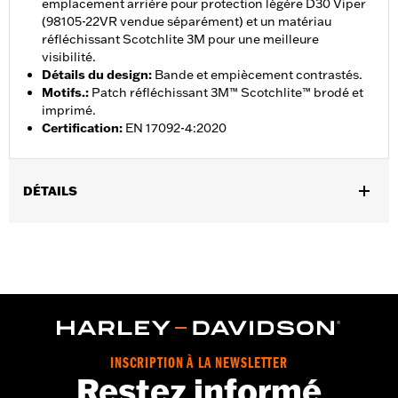
emplacement arrière pour protection légère D30 Viper
(98105-22VR vendue séparément) et un matériau
réfléchissant Scotchlite 3M pour une meilleure
visibilité.
Détails du design
:
Bande et empiècement contrastés.
Motifs.
:
Patch réfléchissant 3M™ Scotchlite™ brodé et
imprimé.
Certification
:
EN 17092-4:2020
DÉTAILS
Sexe:
Hommes
,
,
Caractéristiques fonctionnelles:
Ventilé
Imperméable à l’eau
,
,
,
Coutures scellées
Fermeture éclair intérieure
Volets tempÃªte
,
,
Dos extensible - Basique
Poignets ajustables
Tour de taille
,
,
ajustable
Fermeture éclair à double sens sur le devant
Poches
,
,
,
zippées
Fermeture éclair intérieure
Réfléchissant
Protection
,
inclue
Poches de protection
INSCRIPTION À LA NEWSLETTER
Restez informé
GARANTIE:
Garantie limitée de 2 ans - Rendez-vous sur
www.h-