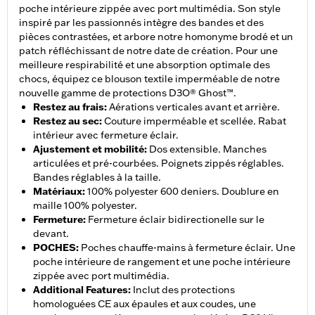
poche intérieure zippée avec port multimédia. Son style
inspiré par les passionnés intègre des bandes et des
pièces contrastées, et arbore notre homonyme brodé et un
patch réfléchissant de notre date de création. Pour une
meilleure respirabilité et une absorption optimale des
chocs, équipez ce blouson textile imperméable de notre
nouvelle gamme de protections D3O® Ghost™.
Restez au frais
:
Aérations verticales avant et arrière.
Restez au sec
:
Couture imperméable et scellée. Rabat
intérieur avec fermeture éclair.
Ajustement et mobilité
:
Dos extensible. Manches
articulées et pré-courbées. Poignets zippés réglables.
Bandes réglables à la taille.
Matériaux
:
100% polyester 600 deniers. Doublure en
maille 100% polyester.
Fermeture
:
Fermeture éclair bidirectionelle sur le
devant.
POCHES
:
Poches chauffe-mains à fermeture éclair. Une
poche intérieure de rangement et une poche intérieure
zippée avec port multimédia.
Additional Features
:
Inclut des protections
homologuées CE aux épaules et aux coudes, une