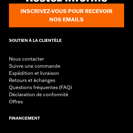
d.com/warranty
pour plus de détails
Jacket Style:
Moto
INSCRIVEZ-VOUS POUR RECEVOIR
Origine:
Importé
NOS EMAILS
SOUTIEN À LA CLIENTÈLE
Nous contacter
Suivre une commande
Expédition et livraison
Retours et échanges
Questions fréquentes (FAQ)
Déclaration de conformité
Offres
FINANCEMENT