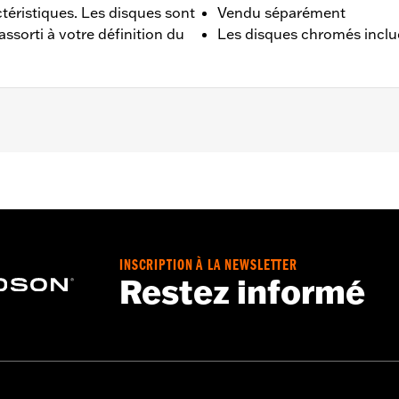
ctéristiques. Les disques sont
Vendu séparément
 assorti à votre définition du
Les disques chromés inclue
 de 2009 équipés d'une roue avant custom Chisel ou Slicer
INSCRIPTION À LA NEWSLETTER
Restez informé
tallation chromé