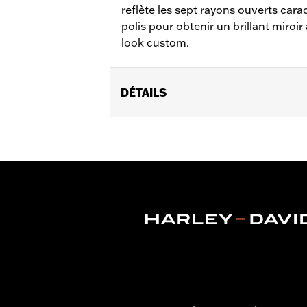
reflète les sept rayons ouverts cara
polis pour obtenir un brillant miroir
look custom.
DÉTAILS
Convient aux modèles Touring à partir
Instructions d’installation
Position sur la moto:
Avant
Côté de la moto:
Gauche ou droit
Vendu à l'unité:
Chaque
Matière:
Acier
Dans la boîte:
Rotor et matériel d'ins