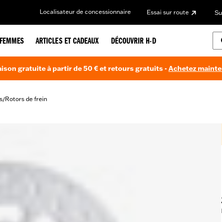
Localisateur de concessionnaire
Essai sur route
Su
FEMMES
ARTICLES ET CADEAUX
DÉCOUVRIR H-D
aison gratuite à partir de 50 € et retours gratuits -
Achetez maint
s
Rotors de frein
/