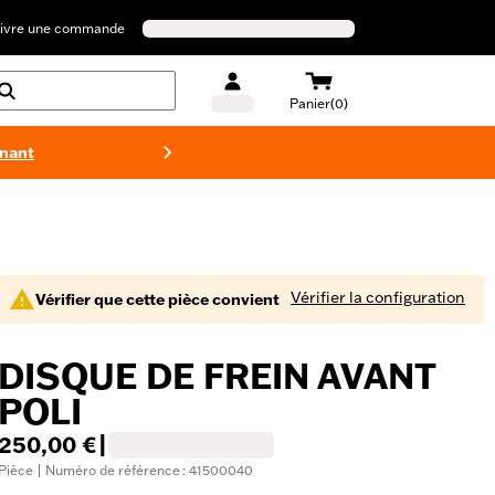
ivre une commande
Panier(0)
enant
Maillots 
Vérifier la configuration
Vérifier que cette pièce convient
DISQUE DE FREIN AVANT
POLI
250,00 €
|
Pièce | Numéro de référence : 41500040