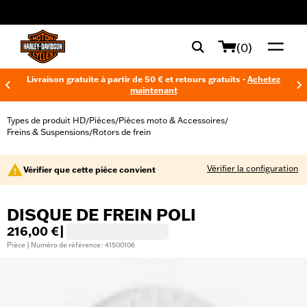
web accessibility
(0)
Livraison gratuite à partir de 50 € et retours gratuits -
Achetez
maintenant
Types de produit HD
Pièces
Pièces moto & Accessoires
/
/
/
Freins & Suspensions
Rotors de frein
/
Vérifier la configuration
Vérifier que cette pièce convient
DISQUE DE FREIN POLI
216,00 €
|
Pièce | Numéro de référence : 41500106