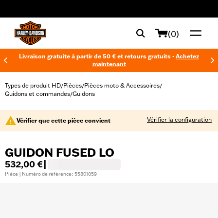
web accessibility
(0)
Livraison gratuite à partir de 50 € et retours gratuits -
Achetez
maintenant
Types de produit HD
Pièces
Pièces moto & Accessoires
/
/
/
Guidons et commandes
Guidons
/
Vérifier la configuration
Vérifier que cette pièce convient
GUIDON FUSED LO
532,00 €
|
Pièce | Numéro de référence : 55801059