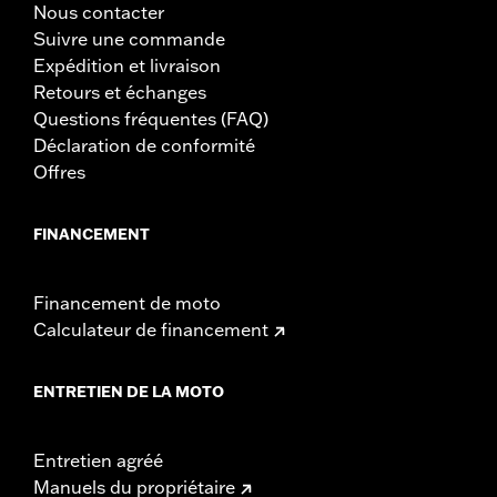
Nous contacter
Matière:
Acier
Suivre une commande
Dans la boîte:
Guidon et instructions d'installation
Expédition et livraison
Recul:
5.6
Retours et échanges
Unité de mesure de recul:
Pouces
Questions fréquentes (FAQ)
Unité de mesure de rehaussement:
Pouces
Déclaration de conformité
Bout à bout:
29.3
Offres
Unité de mesure de bout à bout:
Pouces
NOTES:
Le montage de certains guidons et rehausseurs peut
nécessiter le changement des câbles d’embrayage et/ou
FINANCEMENT
d'accélérateur ainsi que des durites de frein sur certains
modèles. La hauteur du guidon est réglementée dans de
nombreux pays. Vérifiez la législation locale pour vous
Financement de moto
assurer que votre moto est conforme à la
Calculateur de financement
réglementation en vigueur.
ENTRETIEN DE LA MOTO
Entretien agréé
Manuels du propriétaire