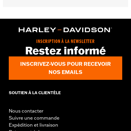
Convient aux modèles Softail à partir de 2018 avec freins ABS
(sauf FLDE, FLHC, FLHCS, FLI à partir de 2024, FLSL, FXLRS et
FXLRST).
Position sur la moto:
Avant
Vendu à l'unité:
Chaque
INSCRIPTION À LA NEWSLETTER
Dans la boîte:
Roulements, entretoises et feuille d'instructions
Restez informé
INSCRIVEZ-VOUS POUR RECEVOIR
NOS EMAILS
SOUTIEN À LA CLIENTÈLE
Nous contacter
Suivre une commande
Expédition et livraison