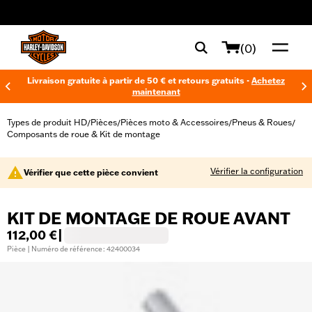
web accessibility
(0)
Livraison gratuite à partir de 50 € et retours gratuits -
Achetez
maintenant
Types de produit HD
Pièces
Pièces moto & Accessoires
Pneus & Roues
/
/
/
/
Composants de roue & Kit de montage
Vérifier la configuration
Vérifier que cette pièce convient
KIT DE MONTAGE DE ROUE AVANT
112,00 €
|
Pièce | Numéro de référence : 42400034