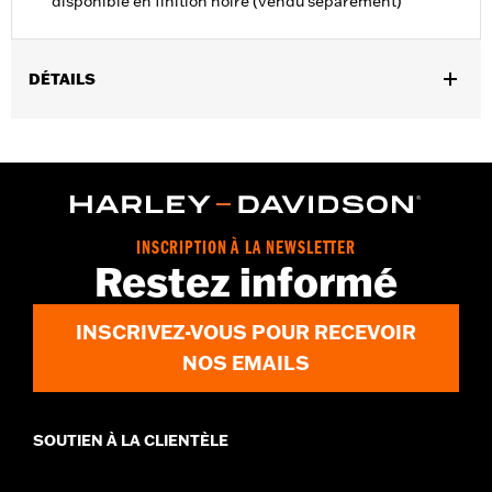
disponible en finition noire (vendu séparément)
DÉTAILS
Convient aux modèles Touring à partir de de 2009 (sauf
FLTRXRRSE de 2025).
Vendu à l'unité:
Chaque
Dans la boîte:
Lien de fixation du support moteur uniquement
GARANTIE:
,,,,,,,,,,,,,,,,,,,,,,,,,,,,,,,,,,,,,,,,,,,,,,,,,,,,,,,,,,,,,,,,,,,
INSCRIPTION À LA NEWSLETTER
Restez informé
INSCRIVEZ-VOUS POUR RECEVOIR
NOS EMAILS
SOUTIEN À LA CLIENTÈLE