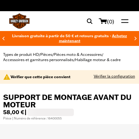
web accessibility
(0)
Livraison gratuite à partir de 50 € et retours gratuits -
Achetez
maintenant
Types de produit HD
Pièces
Pièces moto & Accessoires
/
/
/
Accessoires et garnitures personnalisés
Habillage moteur & cadre
/
Vérifier la configuration
Vérifier que cette pièce convient
SUPPORT DE MONTAGE AVANT DU
MOTEUR
58,00 €
|
Pièce | Numéro de référence : 16400055