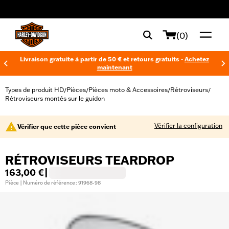
web accessibility
(0)
Livraison gratuite à partir de 50 € et retours gratuits -
Achetez
maintenant
Types de produit HD
Pièces
Pièces moto & Accessoires
Rétroviseurs
/
/
/
/
Rétroviseurs montés sur le guidon
Vérifier la configuration
Vérifier que cette pièce convient
RÉTROVISEURS TEARDROP
163,00 €
|
Pièce | Numéro de référence : 91968-98