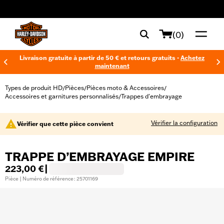
web accessibility
(0)
Livraison gratuite à partir de 50 € et retours gratuits -
Achetez
maintenant
Types de produit HD
Pièces
Pièces moto & Accessoires
/
/
/
Accessoires et garnitures personnalisés
Trappes d'embrayage
/
Vérifier la configuration
Vérifier que cette pièce convient
TRAPPE D’EMBRAYAGE EMPIRE
223,00 €
|
Pièce | Numéro de référence : 25701169