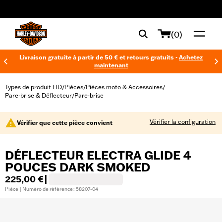
web accessibility
(0)
Livraison gratuite à partir de 50 € et retours gratuits -
Achetez
maintenant
Types de produit HD
Pièces
Pièces moto & Accessoires
/
/
/
Pare-brise & Déflecteur
Pare-brise
/
Vérifier la configuration
Vérifier que cette pièce convient
DÉFLECTEUR ELECTRA GLIDE 4
POUCES DARK SMOKED
225,00 €
|
Pièce | Numéro de référence : 58207-04