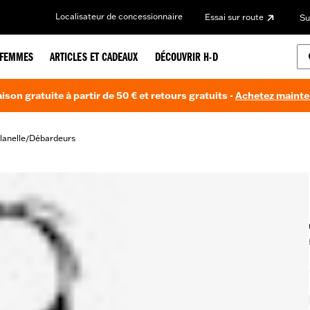
Localisateur de concessionnaire
Essai sur route
Su
FEMMES
ARTICLES ET CADEAUX
DÉCOUVRIR H-D
aison gratuite à partir de 50 € et retours gratuits -
Achetez maint
lanelle
Débardeurs
/