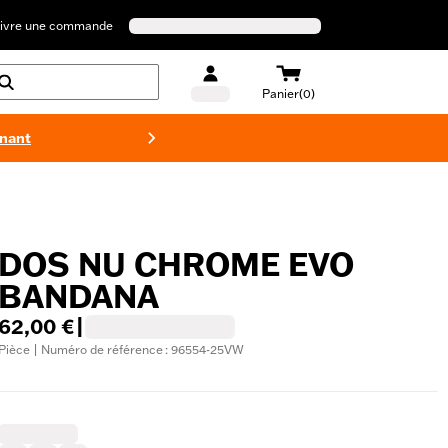
ivre une commande
Panier(0)
enant
Maillots 
DOS NU CHROME EVO
BANDANA
62,00 €
|
Pièce | Numéro de référence : 96554-25VW