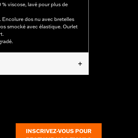
0 % viscose, lavé pour plus de
t. Encolure dos nu avec bretelles
Dos smocké avec élastique. Ourlet
t.
gradé.
ils
INSCRIVEZ-VOUS POUR