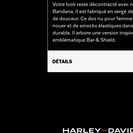
Votre look reste décontracté avec
Bandana. Il est fabriqué en sergé de
de douceur. Ce dos nu pour femme es
nouer et de smocks élastiques dans 
durable. Il arbore une version insp
emblématique Bar & Shield.
DÉTAILS
Sexe:
Femmes
GARANTIE:
Garantie limitée de 2 ans
Origine:
Importé