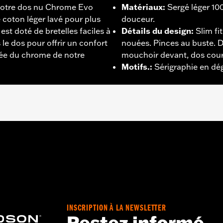
 notre dos nu Chrome Evo
Matériaux
:
Sergé léger 10
 coton léger lavé pour plus
douceur.
t doté de bretelles faciles à
Détails du design
:
Slim fi
le dos pour offrir un confort
nouées. Pinces au buste. 
irée du chrome de notre
mouchoir devant, dos cour
Motifs.
:
Sérigraphie en dé
 – Rendez-vous sur
www.h-d.com/warranty
pour plus de déta
INSCRIPTION À LA NEWSLETTER