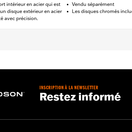
t intérieur en acier qui est
Vendu séparément
un disque extérieur en acier
Les disques chromés inclue
té avec précision.
 à 2013, Dyna® de 2000 à 2005, Softail® de 2000 à 2014 (s
INSCRIPTION À LA NEWSLETTER
Restez informé
tallation chromé