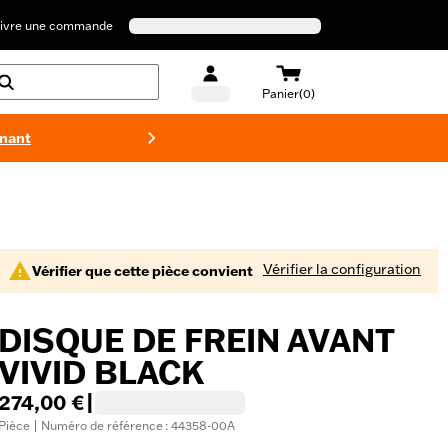
ivre une commande
Panier(0)
enant
Maillots 
Vérifier la configuration
Vérifier que cette pièce convient
DISQUE DE FREIN AVANT
VIVID BLACK
274,00 €
|
Pièce | Numéro de référence : 44358-00A