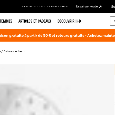
Localisateur de concessionnaire
Essai sur route
Su
FEMMES
ARTICLES ET CADEAUX
DÉCOUVRIR H-D
aison gratuite à partir de 50 € et retours gratuits -
Achetez maint
s
Rotors de frein
/