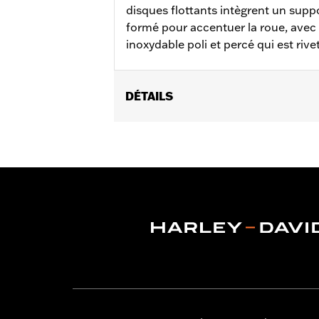
disques flottants intègrent un suppor
formé pour accentuer la roue, avec 
inoxydable poli et percé qui est rive
DÉTAILS
Convient aux modèles XL et XR de 2000
2007.
Instructions d’installation
Position sur la moto:
Avant
Côté de la moto:
Gauche ou droit
Vendu à l'unité:
Chaque
Matière:
Acier
Dans la boîte:
Rotor et matériel d'ins