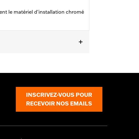
nt le matériel d'installation chromé
auf Springer ™) et Touring de 2000 à
INSCRIVEZ-VOUS POUR
RECEVOIR NOS EMAILS