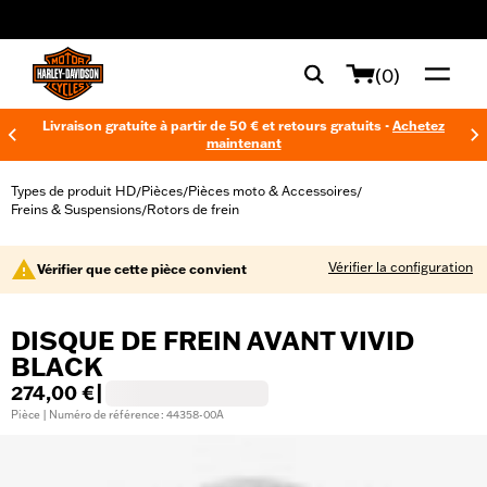
web accessibility
(0)
Livraison gratuite à partir de 50 € et retours gratuits -
Achetez
maintenant
Types de produit HD
Pièces
Pièces moto & Accessoires
/
/
/
Freins & Suspensions
Rotors de frein
/
Vérifier la configuration
Vérifier que cette pièce convient
DISQUE DE FREIN AVANT VIVID
BLACK
274,00 €
|
Pièce | Numéro de référence : 44358-00A