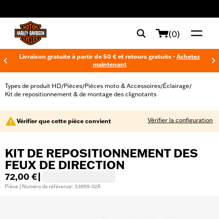
web accessibility
(0)
Livraison gratuite à partir de 50 € et retours gratuits -
Achetez
maintenant
Types de produit HD
Pièces
Pièces moto & Accessoires
Éclairage
/
/
/
/
Kit de repositionnement & de montage des clignotants
Vérifier la configuration
Vérifier que cette pièce convient
KIT DE REPOSITIONNEMENT DES
FEUX DE DIRECTION
72,00 €
|
Pièce | Numéro de référence : 53859-02A