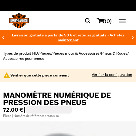
web accessibility
(0)
Livraison gratuite à partir de 50 € et retours gratuits -
Achetez
maintenant
Types de produit HD
Pièces
Pièces moto & Accessoires
Pneus & Roues
/
/
/
/
Accessoires pour pneus
Vérifier la configuration
Vérifier que cette pièce convient
MANOMÈTRE NUMÉRIQUE DE
PRESSION DES PNEUS
72,00 €
|
Pièce | Numéro de référence : 75158-10