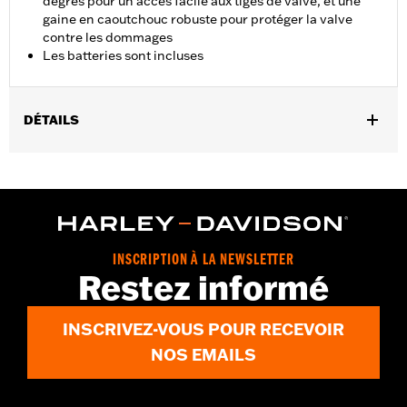
degrés pour un accès facile aux tiges de valve, et une
gaine en caoutchouc robuste pour protéger la valve
contre les dommages
Les batteries sont incluses
DÉTAILS
Universal
Instructions d’installation
Vendu à l'unité:
Chaque
Dans la boîte:
Jauge uniquement
INSCRIPTION À LA NEWSLETTER
Restez informé
INSCRIVEZ-VOUS POUR RECEVOIR
NOS EMAILS