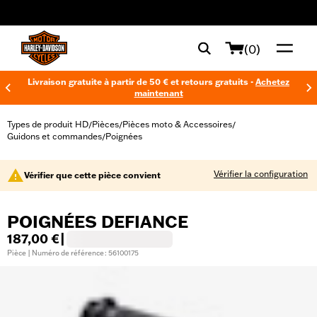
web accessibility
(0)
Livraison gratuite à partir de 50 € et retours gratuits -
Achetez
maintenant
Types de produit HD
Pièces
Pièces moto & Accessoires
/
/
/
Guidons et commandes
Poignées
/
Vérifier la configuration
Vérifier que cette pièce convient
POIGNÉES DEFIANCE
187,00 €
|
Pièce | Numéro de référence : 56100175