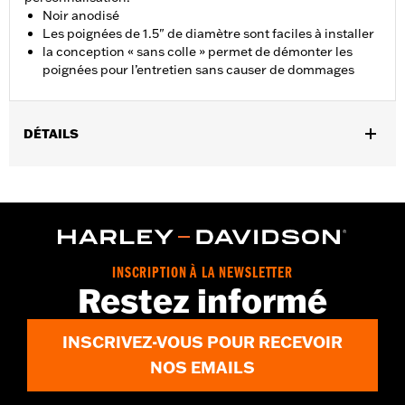
Noir anodisé
Les poignées de 1.5" de diamètre sont faciles à installer
la conception « sans colle » permet de démonter les
poignées pour l’entretien sans causer de dommages
DÉTAILS
Convient aux modèles Dyna FXDLS de 2016 à 2017 et Softail à
partir de 2016, FLSTSE de 2011 à 2012, FLSTNSE de 2014 à
2015, FXSBSE de 2013 à 2014, FXSE de 2016 à 2017 et Touring
(sauf FLTRXSE à partir de 2018) et Trike à partir de 2008.
Instructions d’installation
Collection:
Defiance
INSCRIPTION À LA NEWSLETTER
Restez informé
Diamètre:
1.5
Unité de mesure de diamètre de matériau:
Pouces
Vendu à l'unité:
Paire
INSCRIVEZ-VOUS POUR RECEVOIR
Dans la boîte:
Poignées gauche et droite
NOS EMAILS