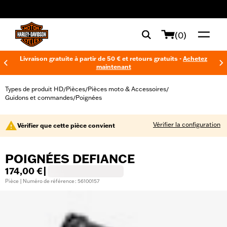
web accessibility
(0)
Livraison gratuite à partir de 50 € et retours gratuits -
Achetez
maintenant
Types de produit HD
Pièces
Pièces moto & Accessoires
/
/
/
Guidons et commandes
Poignées
/
Vérifier la configuration
Vérifier que cette pièce convient
POIGNÉES DEFIANCE
174,00 €
|
Pièce | Numéro de référence : 56100157