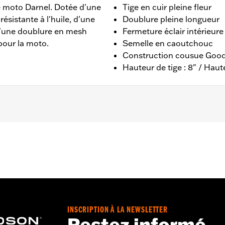
de moto Darnel. Dotée d'une
Tige en cuir pleine fleur
ésistante à l'huile, d'une
Doublure pleine longueur
d'une doublure en mesh
Fermeture éclair intérieure
pour la moto.
Semelle en caoutchouc
Construction cousue Goo
Hauteur de tige : 8" / Haute
ructure en cousu
ernational Wolverine - Rendez-vous sur
www.h-d.com/warra
ge : 8" / Hauteur de talon : 1"
INSCRIPTION À LA NEWSLETTER