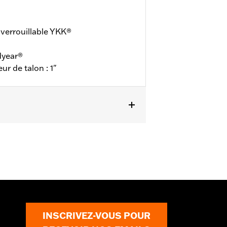
 verrouillable YKK®
dyear®
ur de talon : 1"
nty
pour plus de détails
INSCRIVEZ-VOUS POUR