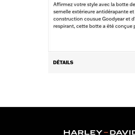
Affirmez votre style avec la botte 
semelle extérieure antidérapante et r
construction cousue Goodyear et 
respirant, cette botte a été conçue 
DÉTAILS
Sexe:
Hommes
Caractéristiques fonctionnelles:
St
GARANTIE:
Garantie du fabricant int
Origine:
Importé
Dimension Description:
Hauteur de ti