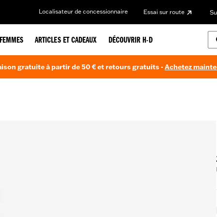
Localisateur de concessionnaire
Essai sur route
Su
FEMMES
ARTICLES ET CADEAUX
DÉCOUVRIR H-D
aison gratuite à partir de 50 € et retours gratuits -
Achetez maint