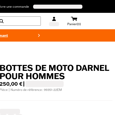
ivre une commande
Panier(0)
enant
Maillots 
BOTTES DE MOTO DARNEL
POUR HOMMES
250,00 €
|
Pièce | Numéro de référence : 99351-22EM