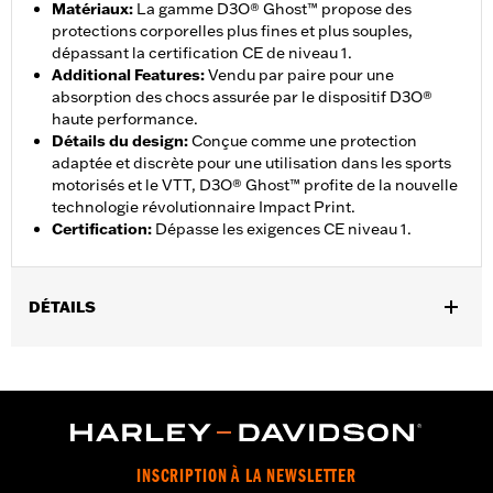
Matériaux
:
La gamme D3O® Ghost™ propose des
protections corporelles plus fines et plus souples,
dépassant la certification CE de niveau 1.
Additional Features
:
Vendu par paire pour une
absorption des chocs assurée par le dispositif D3O®
haute performance.
Détails du design
:
Conçue comme une protection
adaptée et discrète pour une utilisation dans les sports
motorisés et le VTT, D3O® Ghost™ profite de la nouvelle
technologie révolutionnaire Impact Print.
Certification
:
Dépasse les exigences CE niveau 1.
DÉTAILS
Sexe:
Unisexe
Caractéristiques fonctionnelles:
Respirable
Technology:
Breathable
INSCRIPTION À LA NEWSLETTER