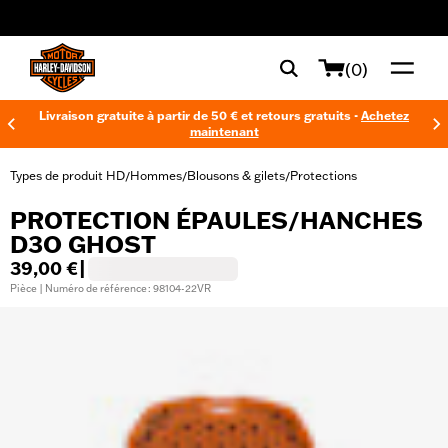
web accessibility
(0)
Livraison gratuite à partir de 50 € et retours gratuits -
Achetez
maintenant
Types de produit HD
Hommes
Blousons & gilets
Protections
/
/
/
PROTECTION ÉPAULES/HANCHES
D3O GHOST
39,00 €
|
Pièce | Numéro de référence : 98104-22VR