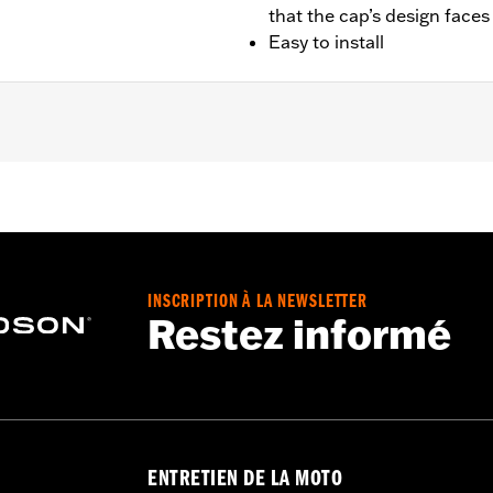
that the cap’s design faces
Easy to install
1992, Dyna® de 1992 à 2017 (sauf FXD et FXDX à partir de
sauf FXSTD et FXSTSSE), Road King® à partir de 1994, FLHXS
vient pas aux modèles équipés de bouchons de réservoir à ve
4, FLHXSE 2021-2022 et FLTRXSE nécessite le retrait de l'
INSCRIPTION À LA NEWSLETTER
Restez informé
 uniquement
ENTRETIEN DE LA MOTO