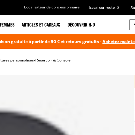
Localisateur de concessionnaire
Essai sur route
Su
FEMMES
ARTICLES ET CADEAUX
DÉCOUVRIR H-D
aison gratuite à partir de 50 € et retours gratuits -
Achetez maint
itures personnalisés
Réservoir & Console
/