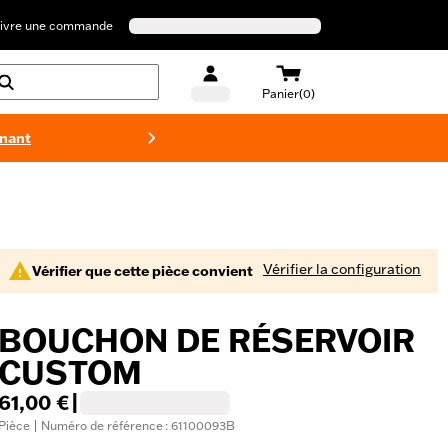
ivre une commande
Panier(0)
enant
Maillots 
Vérifier la configuration
Vérifier que cette pièce convient
BOUCHON DE RÉSERVOIR
CUSTOM
61,00 €
|
Pièce | Numéro de référence : 61100093B