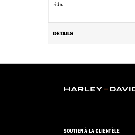
ride.
DÉTAILS
Convient aux modèles XL à partir de 
de 2007), Softail® à partir de 2000 (
Freewheeler® à partir de 2015. Ne con
L'utilisation sur les FXSBSE 2013-201
d'origine.
Vendu à l'unité:
Chaque
Dans la boîte:
Bouchon de réservoir
SOUTIEN À LA CLIENTÈLE