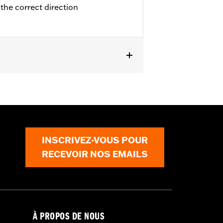
 the correct direction
 2004, FXDC de 2005 à 2006 et FXDSE
 et FLTRXS à partir de 2021 et
rrouillage ou à ancrage d'origine.
anneau d'habillage de montage encastré
INSCRIVEZ-VOUS POUR
RECEVOIR NOS EMAILS
À PROPOS DE NOUS