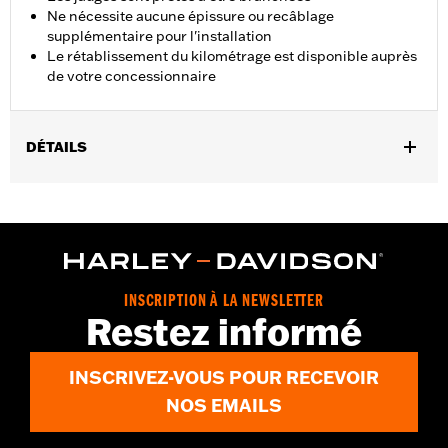
Ne nécessite aucune épissure ou recâblage
supplémentaire pour l'installation
Le rétablissement du kilométrage est disponible auprès
de votre concessionnaire
DÉTAILS
Convient aux modèles Electra Glide®, Road Glide®, Street
Glide® et Ultra Limited ™ à partir de 2014. Équipement d'origine
sur certains modèles CVO™.
Type d’éclairage:
LED
Vendu à l'unité:
Chaque
INSCRIPTION À LA NEWSLETTER
Dans la boîte:
Un voltmètre
Restez informé
INSCRIVEZ-VOUS POUR RECEVOIR
NOS EMAILS