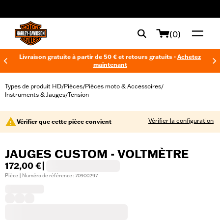
web accessibility
(0)
Livraison gratuite à partir de 50 € et retours gratuits -
Achetez
maintenant
Types de produit HD
Pièces
Pièces moto & Accessoires
/
/
/
Instruments & Jauges
Tension
/
Vérifier la configuration
Vérifier que cette pièce convient
JAUGES CUSTOM - VOLTMÈTRE
172,00 €
|
Pièce | Numéro de référence : 70900297