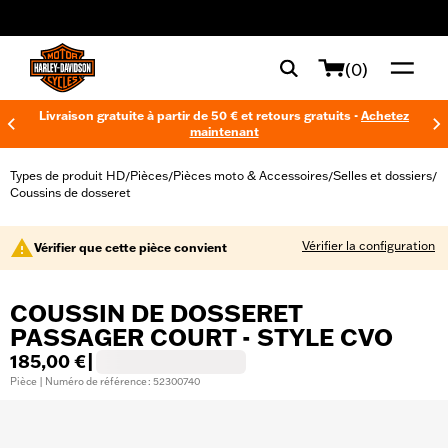
web accessibility
(0)
Livraison gratuite à partir de 50 € et retours gratuits -
Achetez
maintenant
Types de produit HD
Pièces
Pièces moto & Accessoires
Selles et dossiers
/
/
/
/
Coussins de dosseret
Vérifier la configuration
Vérifier que cette pièce convient
COUSSIN DE DOSSERET
PASSAGER COURT - STYLE CVO
185,00 €
|
Pièce | Numéro de référence : 52300740