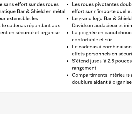
se sans effort sur des roues
Les roues pivotantes doubl
atique Bar & Shield en métal
effort sur n’importe quelle
eur extensible, les
Le grand logo Bar & Shield 
t le cadenas répondant aux
Davidson audacieux et ini
nt en sécurité et organisé
La poignée en caoutchouc
confortable et sûr
Le cadenas à combinaison 
effets personnels en sécuri
S’étend jusqu’à 2.5 pouces
rangement
Compartiments intérieurs à
doublure aidant à organiser
dium Check-In
17 pouces x 11 pouces