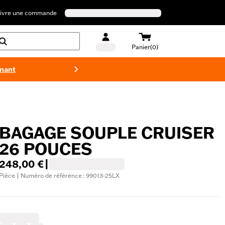
ivre une commande
Panier(0)
enant
Maillots 
BAGAGE SOUPLE CRUISER
26 POUCES
248,00 €
|
Pièce | Numéro de référence : 99013-25LX