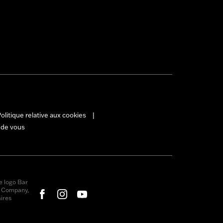
olitique relative aux cookies
|
 de vous
e logo Bar
r Company,
ires