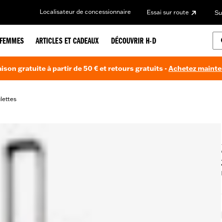
Localisateur de concessionnaire
Essai sur route
Su
FEMMES
ARTICLES ET CADEAUX
DÉCOUVRIR H-D
aison gratuite à partir de 50 € et retours gratuits -
Achetez maint
lettes