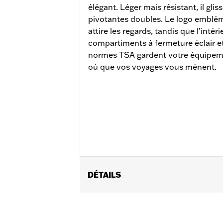
élégant. Léger mais résistant, il glis
pivotantes doubles. Le logo emblém
attire les regards, tandis que l’intéri
compartiments à fermeture éclair e
normes TSA gardent votre équipeme
où que vos voyages vous mènent.
DÉTAILS
Sexe:
Unisexe
Caractéristiques fonctionnelles:
Me
Dimension Description:
28 pouces x 