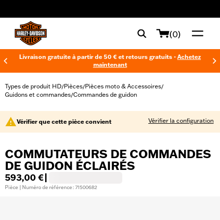
web accessibility
(0)
Livraison gratuite à partir de 50 € et retours gratuits -
Achetez
maintenant
Types de produit HD
Pièces
Pièces moto & Accessoires
/
/
/
Guidons et commandes
Commandes de guidon
/
Vérifier la configuration
Vérifier que cette pièce convient
COMMUTATEURS DE COMMANDES
DE GUIDON ÉCLAIRÉS
593,00 €
|
Pièce | Numéro de référence : 71500682