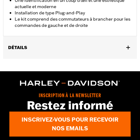
Une identification en un coup d'œil et une esthétique
actuelle et moderne
Installation de type Plug-and-Play
Le kit comprend des commutateurs à brancher pour les
commandes de gauche et de droite
DÉTAILS
Convient aux modèles FLHX à partir de 2024 et FLTRX et FLTRX
à partir de 2025. Équipé en usine sur les modèles FLHXSE et
FLTRXSE 2023 et ultérieurs et FLTRXSTSE 2024 et ultérieurs.
Instructions d’installation
INSCRIPTION À LA NEWSLETTER
Restez informé
INSCRIVEZ-VOUS POUR RECEVOIR
NOS EMAILS