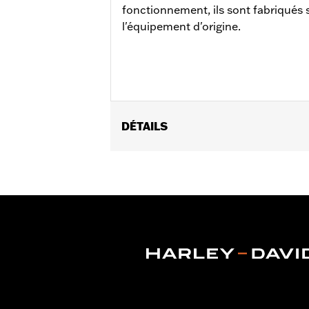
fonctionnement, ils sont fabriqués s
l'équipement d'origine.
DÉTAILS
Convient aux modèles FLDE, FLHC, FL
Instructions d’installation
Vendu à l'unité:
Paire
Dans la boîte:
Fourreaux droit et gauc