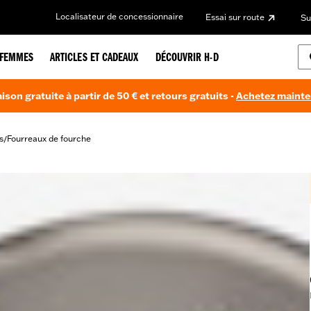
Localisateur de concessionnaire
Essai sur route
Su
FEMMES
ARTICLES ET CADEAUX
DÉCOUVRIR H-D
aison gratuite à partir de 50 € et retours gratuits -
Achetez maint
s
Fourreaux de fourche
/