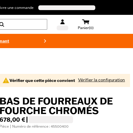
ivre une commande
Panier(0)
enant
Maillots 
Vérifier la configuration
Vérifier que cette pièce convient
BAS DE FOURREAUX DE
FOURCHE CHROMÉS
678,00 €
|
Pièce | Numéro de référence : 45500400