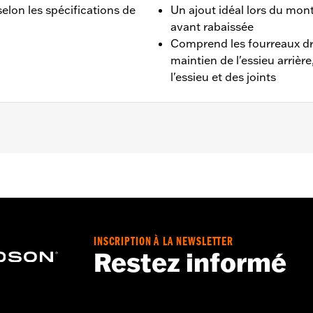
elon les spécifications de
Un ajout idéal lors du mo
avant rabaissée
Comprend les fourreaux dro
maintien de l'essieu arrièr
l'essieu et des joints
HC, FLSL à partir de 2018 et FLI de 2024.
he, dispositif de maintien de l'axe arrière, boulons de mainti
INSCRIPTION À LA NEWSLETTER
Restez informé