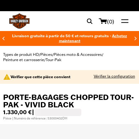
web accessibility
(0)
Livraison gratuite à partir de 50 € et retours gratuits -
Achetez
maintenant
Types de produit HD
Pièces
Pièces moto & Accessoires
/
/
/
Peinture et carrosserie
Tour-Pak
/
Vérifier la configuration
Vérifier que cette pièce convient
PORTE-BAGAGES CHOPPED TOUR-
PAK - VIVID BLACK
1.330,00 €
|
Pièce | Numéro de référence : 53000402DH