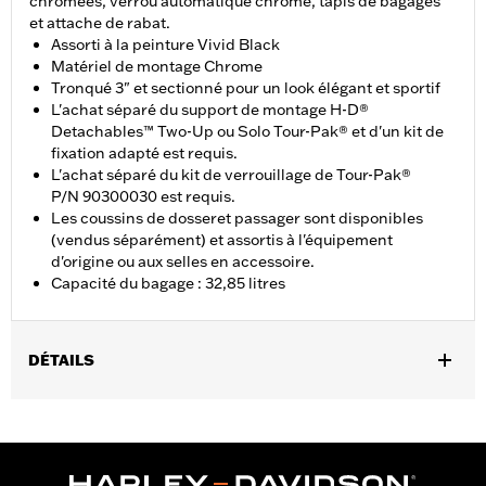
chromées, verrou automatique chromé, tapis de bagages
et attache de rabat.
Assorti à la peinture Vivid Black
Matériel de montage Chrome
Tronqué 3" et sectionné pour un look élégant et sportif
L'achat séparé du support de montage H-D®
Detachables™ Two-Up ou Solo Tour-Pak® et d'un kit de
fixation adapté est requis.
L'achat séparé du kit de verrouillage de Tour-Pak®
P/N 90300030 est requis.
Les coussins de dosseret passager sont disponibles
(vendus séparément) et assortis à l'équipement
d'origine ou aux selles en accessoire.
Capacité du bagage : 32,85 litres
DÉTAILS
Convient aux modèles Road King®, Road Glide®, Street Glide®,
Electra Glide® Standard, et à certains modèles CVO™ à partir de
2014 (sauf FLTRXRRSE à partir de 2025). L'achat séparé d'un
support de montage pour Tour-Pak® solo ou duo amovible H-D®