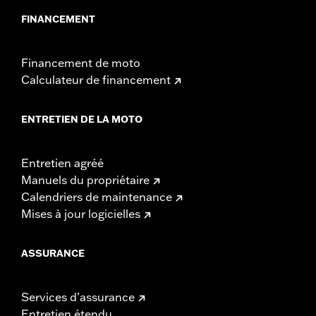
Largeur:
25.9 Inches
FINANCEMENT
Dans la boîte:
Tour-Pak uniquement
Unité de mesure de largeur du matériau:
Pouces
GARANTIE:
Garantie limitée d'un an - Rendez-vous sur
www.h-
Financement de moto
d.com/warranty
pour plus de détails
Calculateur de financement
ENTRETIEN DE LA MOTO
Entretien agréé
Manuels du propriétaire
Calendriers de maintenance
Mises à jour logicielles
ASSURANCE
Services d’assurance
Entretien étendu