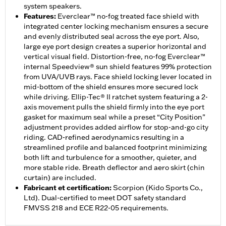
system speakers.
Features
:
Everclear™ no-fog treated face shield with
integrated center locking mechanism ensures a secure
and evenly distributed seal across the eye port. Also,
large eye port design creates a superior horizontal and
vertical visual field. Distortion-free, no-fog Everclear™
internal Speedview® sun shield features 99% protection
from UVA/UVB rays. Face shield locking lever located in
mid-bottom of the shield ensures more secured lock
while driving. Ellip-Tec® II ratchet system featuring a 2-
axis movement pulls the shield firmly into the eye port
gasket for maximum seal while a preset “City Position”
adjustment provides added airflow for stop-and-go city
riding. CAD-refined aerodynamics resulting in a
streamlined profile and balanced footprint minimizing
both lift and turbulence for a smoother, quieter, and
more stable ride. Breath deflector and aero skirt (chin
curtain) are included.
Fabricant et certification
:
Scorpion (Kido Sports Co.,
Ltd). Dual-certified to meet DOT safety standard
FMVSS 218 and ECE R22-05 requirements.