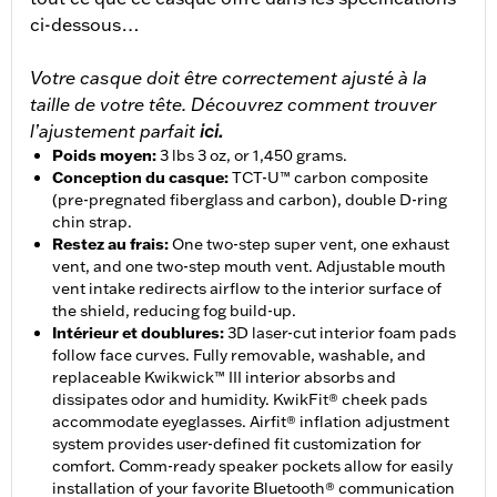
ci-dessous…
Votre casque doit être correctement ajusté à la
taille de votre tête. Découvrez comment trouver
l’ajustement parfait
ici.
Poids moyen
:
3 lbs 3 oz, or 1,450 grams.
Conception du casque
:
TCT-U™ carbon composite
(pre-pregnated fiberglass and carbon), double D-ring
chin strap.
Restez au frais
:
One two-step super vent, one exhaust
vent, and one two-step mouth vent. Adjustable mouth
vent intake redirects airflow to the interior surface of
the shield, reducing fog build-up.
Intérieur et doublures
:
3D laser-cut interior foam pads
follow face curves. Fully removable, washable, and
replaceable Kwikwick™ III interior absorbs and
dissipates odor and humidity. KwikFit® cheek pads
accommodate eyeglasses. Airfit® inflation adjustment
system provides user-defined fit customization for
comfort. Comm-ready speaker pockets allow for easily
installation of your favorite Bluetooth® communication