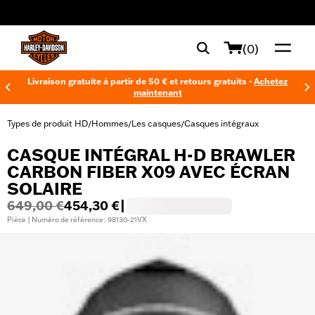
web accessibility
(0)
Livraison gratuite à partir de 50 € et retours gratuits -
Achetez
maintenant
Types de produit HD
Hommes
Les casques
Casques intégraux
/
/
/
CASQUE INTÉGRAL H-D BRAWLER
CARBON FIBER X09 AVEC ÉCRAN
SOLAIRE
649,00 €
454,30 €
|
Pièce | Numéro de référence : 98130-21VX