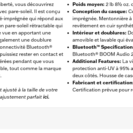
 liberté, vous découvrirez
Poids moyen
:
2 lb 8½ oz.
c pare-soleil. Il est conçu
Conception du casque
:
Co
ré-imprégnée qui répond aux
imprégnée. Mentonnière à
n pare-soleil rétractable qui
revêtement en cuir synthét
re vue en apportant une
Intérieur et doublures
:
Do
également une doublure
amovible et lavable qui év
 connectivité Bluetooth®
Bluetooth™ Specification
issiez rester en contact et
Bluetooth® BOOM Audio 
référées pendant que vous
Additional Features
:
La vi
rable, tout comme la marque
protection anti-UV à 95% 
.
deux côtés. Housse de cas
Fabricant et certification
ajusté à la taille de votre
Certification prévue pour
’ajustement parfait
ici.