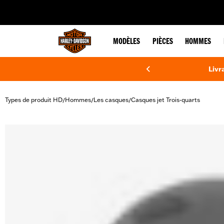
web accessibility
MODÈLES
PIÈCES
HOMMES
Livr
Types de produit HD
Hommes
Les casques
Casques jet Trois-quarts
/
/
/