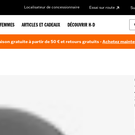
Localisateur de concessionnaire
Essai sur route
Su
FEMMES
ARTICLES ET CADEAUX
DÉCOUVRIR H-D
aison gratuite à partir de 50 € et retours gratuits -
Achetez maint