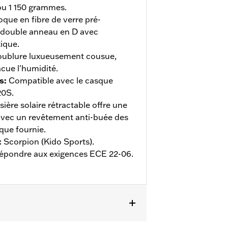
 ou 1 150 grammes.
que en fibre de verre pré-
 double anneau en D avec
ique.
ublure luxueusement cousue,
acue l'humidité.
s
:
Compatible avec le casque
20S.
sière solaire rétractable offre une
avec un revêtement anti-buée des
que fournie.
:
Scorpion (Kido Sports).
 répondre aux exigences ECE 22-06.