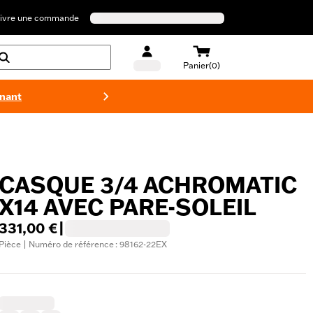
ivre une commande
Panier(0)
enant
Maillots 
CASQUE 3/4 ACHROMATIC
X14 AVEC PARE-SOLEIL
331,00 €
|
Pièce | Numéro de référence : 98162-22EX