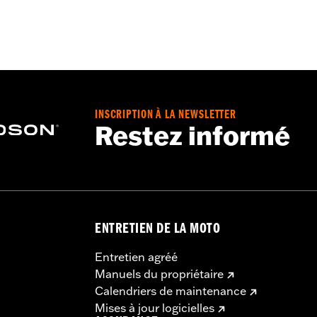
ublure amovible
,
Évacuation de l’humidité
 - Rendez-vous sur
www.h-d.com/warranty
pour plus de déta
INSCRIPTION À LA NEWSLETTER
Restez informé
ENTRETIEN DE LA MOTO
Entretien agréé
Manuels du propriétaire
Calendriers de maintenance
Mises à jour logicielles