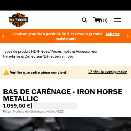
web accessibility
(0)
Livraison gratuite à partir de 50 € et retours gratuits -
Achetez
maintenant
Types de produit HD
Pièces
Pièces moto & Accessoires
/
/
/
Pare-brise & Déflecteur
Déflecteurs moto
/
Vérifier la configuration
Vérifier que cette pièce convient
BAS DE CARÉNAGE - IRON HORSE
METALLIC
1.059,00 €
|
Pièce | Numéro de référence : 57100504EZZ