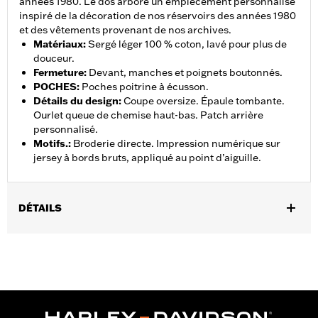
années 1980. Le dos arbore un empiècement personnalisé
inspiré de la décoration de nos réservoirs des années 1980
et des vêtements provenant de nos archives.
Matériaux
:
Sergé léger 100 % coton, lavé pour plus de
douceur.
Fermeture
:
Devant, manches et poignets boutonnés.
POCHES
:
Poches poitrine à écusson.
Détails du design
:
Coupe oversize. Épaule tombante.
Ourlet queue de chemise haut-bas. Patch arrière
personnalisé.
Motifs.
:
Broderie directe. Impression numérique sur
jersey à bords bruts, appliqué au point d’aiguille.
DÉTAILS
Sexe:
Femmes
GARANTIE:
Garantie limitée de 2 ans – Rendez-vous sur
www.h-
d.com/warranty
pour plus de détails
Origine:
Importé