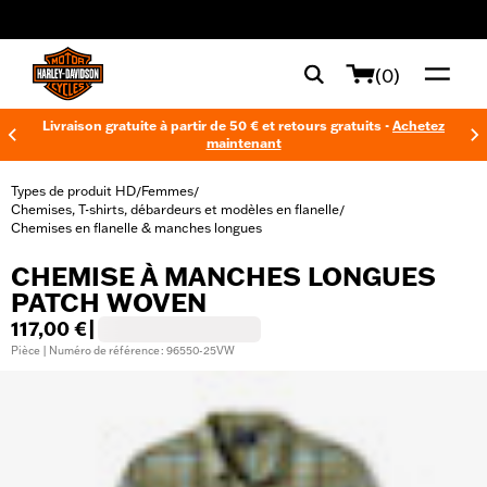
web accessibility
(0)
Livraison gratuite à partir de 50 € et retours gratuits -
Achetez
maintenant
Types de produit HD
Femmes
/
/
Chemises, T-shirts, débardeurs et modèles en flanelle
/
Chemises en flanelle & manches longues
CHEMISE À MANCHES LONGUES
PATCH WOVEN
117,00 €
|
Pièce | Numéro de référence : 96550-25VW