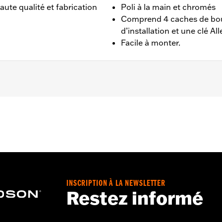
ute qualité et fabrication
Poli à la main et chromés
Comprend 4 caches de boulo
d’installation et une clé All
Facile à monter.
22, XR de 2008 à 2013, Evolution® 1340 de 1985 à 1999 et 
vis de réglage et une clé Allen
INSCRIPTION À LA NEWSLETTER
Restez informé