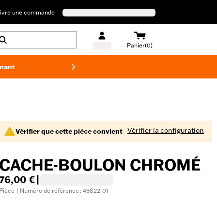
ivre une commande
Panier(0)
enant
Maillots 
Vérifier la configuration
Vérifier que cette pièce convient
CACHE-BOULON CHROMÉ
76,00 €
|
Pièce | Numéro de référence : 43822-01