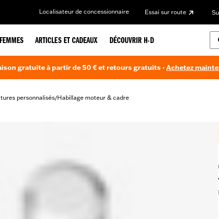
Localisateur de concessionnaire
Essai sur route
Su
FEMMES
ARTICLES ET CADEAUX
DÉCOUVRIR H-D
aison gratuite à partir de 50 € et retours gratuits -
Achetez maint
itures personnalisés
Habillage moteur & cadre
/