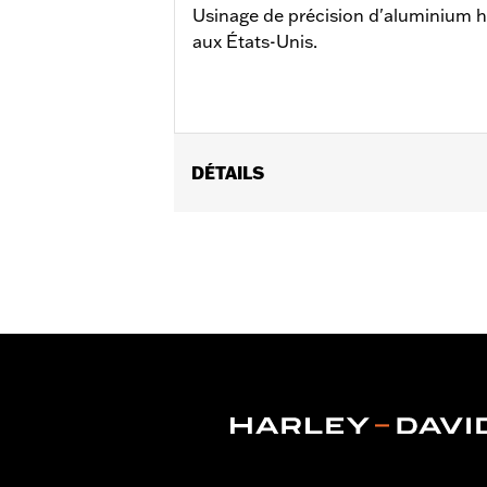
Usinage de précision d'aluminium ha
aux États-Unis.
DÉTAILS
Convient aux modèles XL de 1986 à 20
Instructions d’installation
Vendu à l'unité:
Paire
Dans la boîte:
4 caches de boulons, 4 