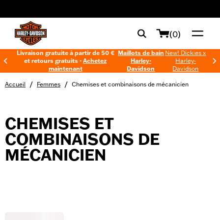
web accessibility
(0)
Livraison gratuite à partir de 50 €
Maillots de bain
New! Dickies x
et retours gratuits -
Achetez
Harley-
Harley-
maintenant
Davidson
Davidson
/
/
Accueil
Femmes
Chemises et combinaisons de mécanicien
CHEMISES ET
COMBINAISONS DE
MÉCANICIEN