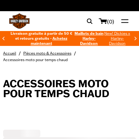
web accessibility
(0)
Livraison gratuite à partir de 50 €
Maillots de bain
New! Dickies x
et retours gratuits -
Achetez
Harley-
Harley-
maintenant
Davidson
Davidson
/
/
Accueil
Pièces moto & Accessoires
Accessoires moto pour temps chaud
ACCESSOIRES MOTO
POUR TEMPS CHAUD