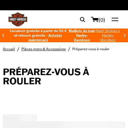
web accessibility
(0)
Livraison gratuite à partir de 50 €
Maillots de bain
New! Dickies x
et retours gratuits -
Achetez
Harley-
Harley-
maintenant
Davidson
Davidson
/
/
Accueil
Pièces moto & Accessoires
Préparez-vous à rouler
PRÉPAREZ-VOUS À
ROULER