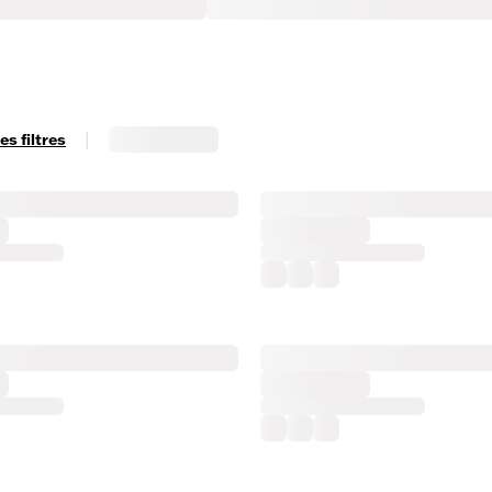
|
s filtres