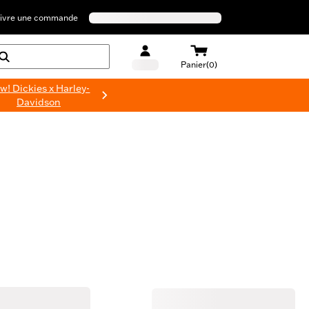
ivre une commande
Panier(0)
w! Dickies x Harley-
Davidson