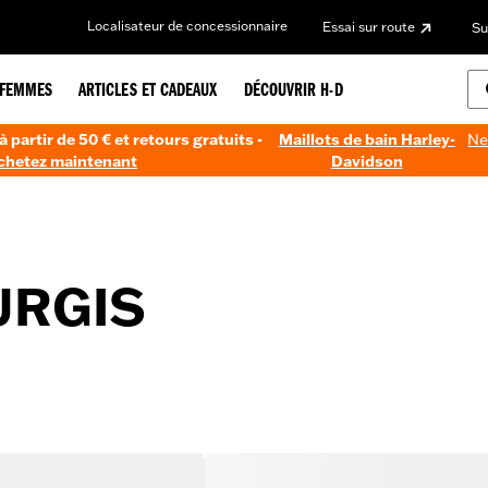
Localisateur de concessionnaire
Essai sur route
Su
FEMMES
ARTICLES ET CADEAUX
DÉCOUVRIR H-D
à partir de 50 € et retours gratuits -
Maillots de bain Harley-
Ne
chetez maintenant
Davidson
URGIS