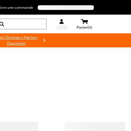
ivre une commande
Panier(0)
w! Dickies x Harley-
Davidson