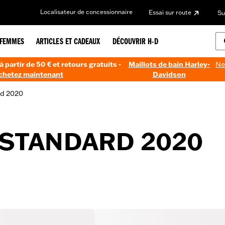
Localisateur de concessionnaire
Essai sur route
Su
FEMMES
ARTICLES ET CADEAUX
DÉCOUVRIR H-D
à partir de 50 € et retours gratuits -
Maillots de bain Harley-
Ne
chetez maintenant
Davidson
rd 2020
 STANDARD 2020