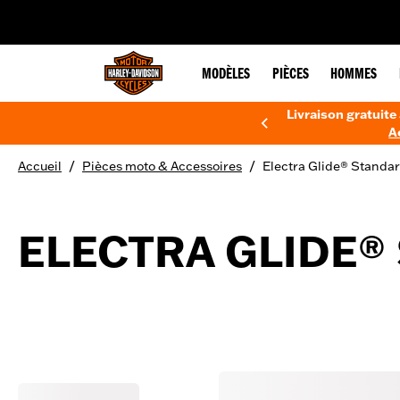
web accessibility
MODÈLES
PIÈCES
HOMMES
Livraison gratuite 
A
/
/
Accueil
Pièces moto & Accessoires
Electra Glide® Standa
ELECTRA GLIDE®