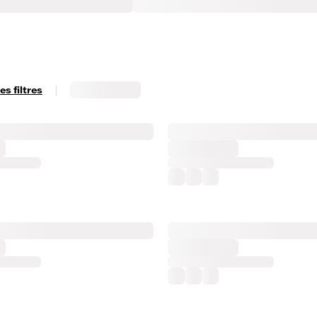
|
s filtres