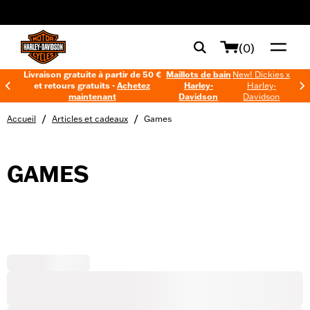
web accessibility
(0)
Livraison gratuite à partir de 50 €
Maillots de bain
New! Dickies x
et retours gratuits -
Achetez
Harley-
Harley-
maintenant
Davidson
Davidson
/
/
Accueil
Articles et cadeaux
Games
GAMES