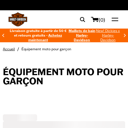
web accessibility
(0)
Livraison gratuite à partir de 50 €
Maillots de bain
New! Dickies x
et retours gratuits -
Achetez
Harley-
Harley-
maintenant
Davidson
Davidson
/
Accueil
Équipement moto pour garçon
ÉQUIPEMENT MOTO POUR
GARÇON