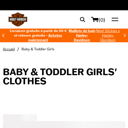
web accessibility
(0)
Livraison gratuite à partir de 50 €
Maillots de bain
New! Dickies x
et retours gratuits -
Achetez
Harley-
Harley-
maintenant
Davidson
Davidson
/
Accueil
Baby & Toddler Girls
BABY & TODDLER GIRLS'
CLOTHES