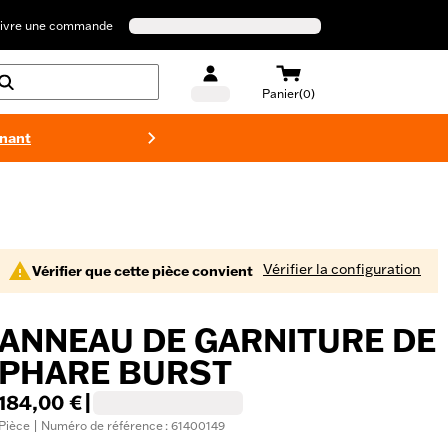
ivre une commande
Panier(0)
enant
Maillots 
Vérifier la configuration
Vérifier que cette pièce convient
ANNEAU DE GARNITURE DE
PHARE BURST
184,00 €
|
Pièce | Numéro de référence : 61400149