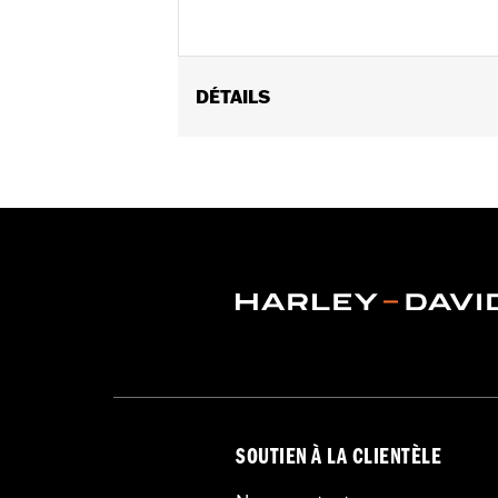
DÉTAILS
Convient aux modèles Electra Glide®, 
Incompatible avec l'araignée de car
90050-02A.
Instructions d’installation
Collection:
Burst
Vendu à l'unité:
Chaque
Dans la boîte:
Anneau d’habillage u
SOUTIEN À LA CLIENTÈLE