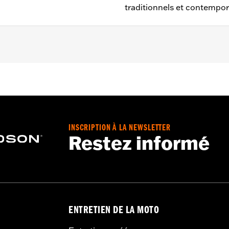
traditionnels et contempor
Street Glide® et Trike de 1996 à 2013 (sauf FLHTCUSE de 2
énage P/N 57800-00. Ne convient pas aux phares accessoir
INSCRIPTION À LA NEWSLETTER
Restez informé
niquement
ENTRETIEN DE LA MOTO