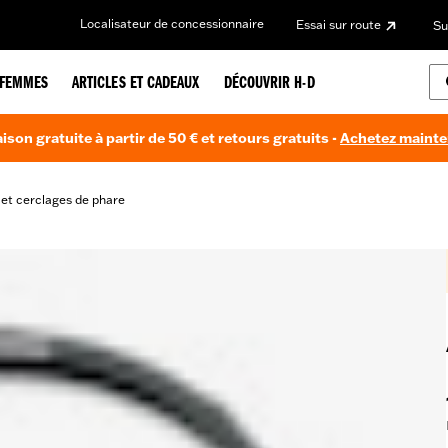
Localisateur de concessionnaire
Essai sur route
Su
FEMMES
ARTICLES ET CADEAUX
DÉCOUVRIR H-D
aison gratuite à partir de 50 € et retours gratuits -
Achetez maint
 et cerclages de phare