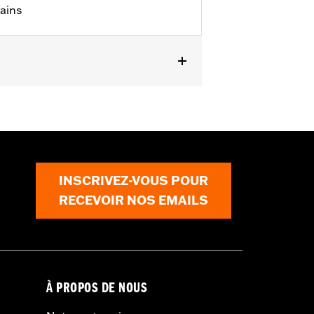
ains
011 à 2013 et FLHXSE de 2011).
es P/N 67700040A, 73390-10A et
INSCRIVEZ-VOUS POUR
RECEVOIR NOS EMAILS
À PROPOS DE NOUS