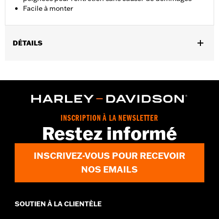
Facile à monter
DÉTAILS
Convient aux modèles VRSC de 2002 à 2017, XL à partir de 1996,
XR de 2008 à 2013, Dyna de 1996 à 2017 (sauf FXDLS), Softail de
1995 à 2015 (sauf FLSTNSE, FXSBSE et FLSTSE de 2011 à 2012)
et Touring de 1996 à 2007.
Instructions d’installation
Collection:
Burst
INSCRIPTION À LA NEWSLETTER
Restez informé
Diamètre:
1.6
Unité de mesure de diamètre de matériau:
Pouces
Vendu à l'unité:
Paire
INSCRIVEZ-VOUS POUR RECEVOIR
Dans la boîte:
Poignées droite et gauche
NOS EMAILS
SOUTIEN À LA CLIENTÈLE