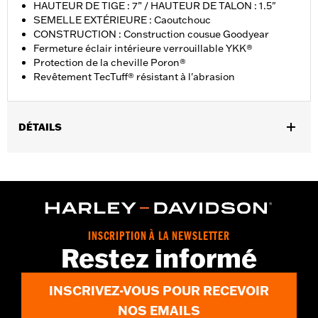
HAUTEUR DE TIGE : 7” / HAUTEUR DE TALON : 1.5"
SEMELLE EXTÉRIEURE : Caoutchouc
CONSTRUCTION : Construction cousue Goodyear
Fermeture éclair intérieure verrouillable YKK®
Protection de la cheville Poron®
Revêtement TecTuff® résistant à l'abrasion
DÉTAILS
Sexe:
Hommes
Caractéristiques fonctionnelles:
Imperméable à l’eau
Technology:
Waterproof
Dimension Description:
HAUTEUR DE TIGE : 7” / HAUTEUR DE
TALON : 1.5"
INSCRIPTION À LA NEWSLETTER
Restez informé
INSCRIVEZ-VOUS POUR RECEVOIR
NOS EMAILS