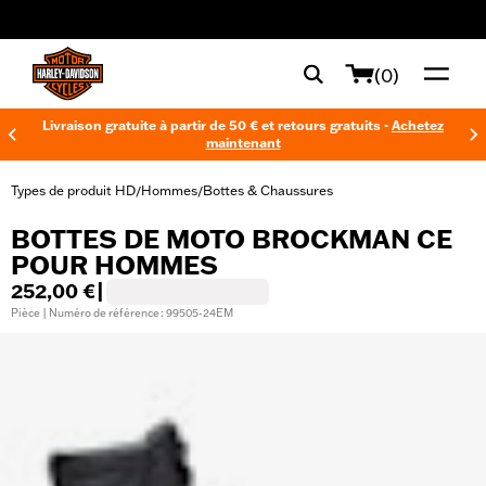
web accessibility
(0)
Livraison gratuite à partir de 50 € et retours gratuits -
Achetez
maintenant
Types de produit HD
Hommes
Bottes & Chaussures
/
/
BOTTES DE MOTO BROCKMAN CE
POUR HOMMES
252,00 €
|
Pièce | Numéro de référence : 99505-24EM